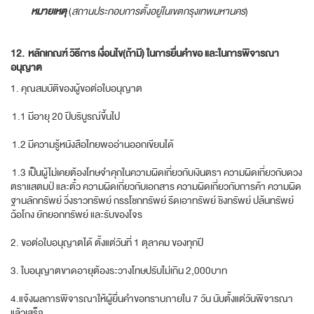
หมายเหตุ
(
สถานประกอบการตั้งอยู่ในเขตกรุงเทพมหานคร
)
12.
หลักเกณฑ์ วิธีการ เงื่อนไข(ถ้ามี) ในการยื่นคำขอ และในการพิจารณา
อนุญาต
1. คุณสมบัติของผู้ขอต่อใบอนุญาต
1.1 มีอายุ 20 ปีบริบูรณ์ขึ้นไป
1.2 มีความรู้หนังสือไทยพออ่านออกเขียนได้
1.3 เป็นผู้ไม่เคยต้องโทษจำคุกในความผิดเกี่ยวกับเงินตรา ความผิดเกี่ยวกับดวง
ตราแสตมป์ และตั๋ว ความผิดเกี่ยวกับเอกสาร ความผิดเกี่ยวกับการค้า ความผิด
ฐานลักทรัพย์ วิ่งราวทรัพย์ กรรโชกทรัพย์ รีดเอาทรัพย์ ชิงทรัพย์ ปล้นทรัพย์
ฉ้อโกง ยักยอกทรัพย์ และรับของโจร
2. ขอต่อใบอนุญาตได้ ตั้งแต่วันที่ 1 ตุลาคม ของทุกปี
3. ใบอนุญาตขาดอายุต้องระวางโทษปรับไม่เกิน 2,000บาท
4.แจ้งผลการพิจารณาให้ผู้ยื่นคำขอทราบภายใน 7 วัน นับตั้งแต่วันพิจารณา
แล้วเสร็จ