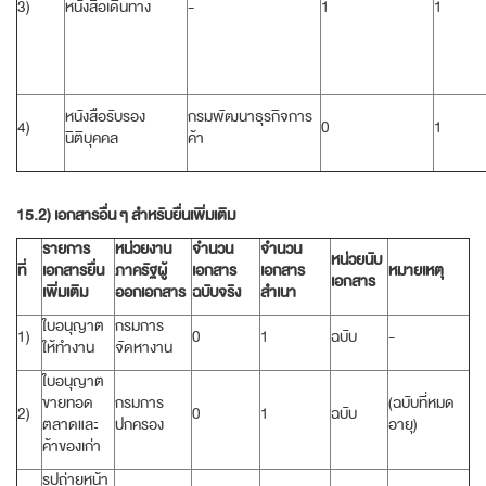
3)
หนังสือเดินทาง
-
1
1
หนังสือรับรอง
กรมพัฒนาธุรกิจการ
4)
0
1
นิติบุคคล
ค้า
15.2) เอกสารอื่น ๆ สำหรับยื่นเพิ่มเติม
รายการ
หน่วยงาน
จำนวน
จำนวน
หน่วยนับ
ที่
เอกสารยื่น
ภาครัฐผู้
เอกสาร
เอกสาร
หมายเหตุ
เอกสาร
เพิ่มเติม
ออกเอกสาร
ฉบับจริง
สำเนา
ใบอนุญาต
กรมการ
1)
0
1
ฉบับ
-
ให้ทำงาน
จัดหางาน
ใบอนุญาต
ขายทอด
กรมการ
(ฉบับที่หมด
2)
0
1
ฉบับ
ตลาดและ
ปกครอง
อายุ)
ค้าของเก่า
รูปถ่ายหน้า