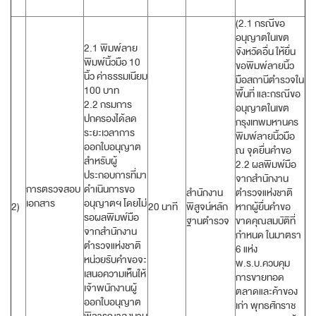
(2.1 กรณีขอ
อนุญาตในเขต
2.1 พิมพ์ลาย
จังหวัดอื่น ให้ยื่น
พิมพ์นิ้วมือ 10
ขอพิมพ์ลายนิ้ว
นิ้ว ค่าธรรมเนียม
มือสถานีตำรวจใน
100 บาท
พื้นที่ และกรณีขอ
2.2 กรมการ
อนุญาตในเขต
ปกครองได้ลด
กรุงเทพมหานคร
ระยะเวลาการ
พิมพ์ลายนิ้วมือ
ออกใบอนุญาต
ณ จุดยื่นคำขอ
สำหรับผู้
2.2 ผลพิมพ์มือ
ประกอบการที่มา
จากสำนักงาน
การตรวจสอบ
ดำเนินการขอ
สำนักงาน
ตำรวจแห่งชาติ
เอกสาร
อนุญาตฯ โดยไม่
2)
20 นาที
พิสูจน์หลัก
หากผู้ยื่นคำขอ
รอผลพิมพ์มือ
ฐานตำรวจ
ขาดคุณสมบัติที่
จากสำนักงาน
กำหนด ในมาตรา
ตำรวจแห่งชาติ
6 แห่ง
หน่วยรับคำขอจะ
พ.ร.บ.ควบคุม
เสนอความเห็นให้
การขายทอด
เจ้าพนักงานผู้
ตลาดและค้าของ
ออกใบอนุญาต
เก่า พุทธศักราช