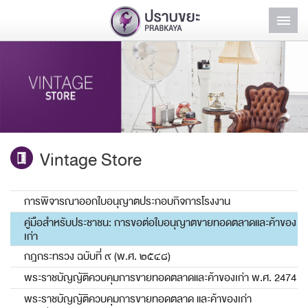
หน้าแรก
รถบริการสาธารณะ
สินค้าและบริการ
แฟรนไชส์ปราบขยะ
Vintage Store
คอลัมน์ปราบขยะ
การพิจารณาออกใบอนุญาตประกอบกิจการโรงงาน
สมัครงาน
คู่มือสำหรับประชาชน: การขอต่อใบอนุญาตขายทอดตลาดและค้าของ
เก่า
ติดต่อเรา
กฎกระทรวง ฉบับที่ ๙ (พ.ศ. ๒๕๔๘)
เข้าสู่ระบบ
พระราชบัญญัติควบคุมการขายทอดตลาดและค้าของเก่า พ.ศ. 2474
พระราชบัญญัติควบคุมการขายทอดตลาด และค้าของเก่า